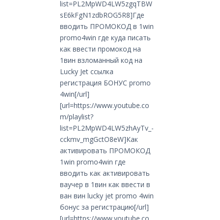
list=PL2MpWD4LW5zgqTBW
sE6kFgN1zdbROG5R8]Где
вводить ПРОМОКОД в 1win
promo4win где куда писать
как ввести промокод на
1вин взломанный код на
Lucky Jet ссылка
регистрация БОНУС promo
4win[/url]
[url=https://www.youtube.co
m/playlist?
list=PL2MpWD4LW5zhAyTv_-
cckmv_mgGctO8eW]Как
активировать ПРОМОКОД
1win promo4win где
вводить как активировать
ваучер в 1вин как ввести в
ван вин lucky jet promo 4win
бонус за регистрацию[/url]
[url=https://www.youtube.co