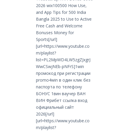
2026 wix100500 How Use,
and App Tips for 500 India
Bangla 2025 to Use to Active
Free Cash and Welcome
Bonuses Money for
Sports[/url]
[url=https://www.youtube.co
m/playlist?
list=PL2MpWD4LW5zgZJxgrJ
WwCSwjNEb-pNFrS]1win
промокод при регистрации
promo4win в один клик без
паспорта по телефону
БОНУС 1вин ваучер ВАН
ВИН Фрибет ссылка вход
официальный сайт
2026[/url]
[url=https://www.youtube.co
m/playlist?