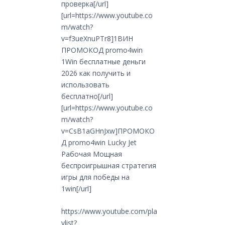
проверка[/url]
[url=https://www.youtube.co
m/watch?
v=f3ueXnuPTr8]1ВИН
ПРОМОКОД promo4win
1Win бесплатные деньги
2026 как получить и
использовать
бесплатно[/url]
[url=https://www.youtube.co
m/watch?
v=CsB1aGHnJxw]ПРОМОКО
Д promo4win Lucky Jet
Рабочая Мощная
беспроигрышная стратегия
игры для победы на
1win[/url]
https://www.youtube.com/pla
ylist?