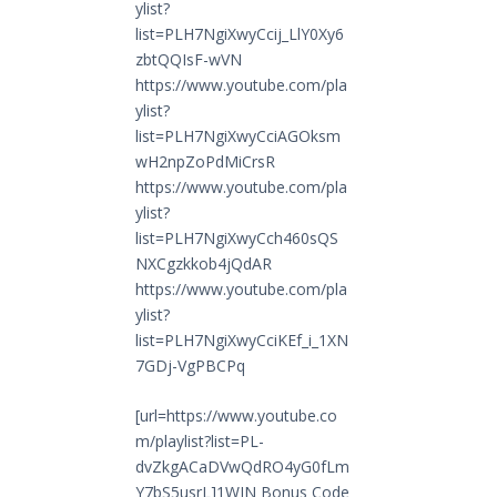
ylist?
list=PLH7NgiXwyCcij_LlY0Xy6
zbtQQIsF-wVN
https://www.youtube.com/pla
ylist?
list=PLH7NgiXwyCciAGOksm
wH2npZoPdMiCrsR
https://www.youtube.com/pla
ylist?
list=PLH7NgiXwyCch460sQS
NXCgzkkob4jQdAR
https://www.youtube.com/pla
ylist?
list=PLH7NgiXwyCciKEf_i_1XN
7GDj-VgPBCPq
[url=https://www.youtube.co
m/playlist?list=PL-
dvZkgACaDVwQdRO4yG0fLm
Y7bS5usrL]1WIN Bonus Code