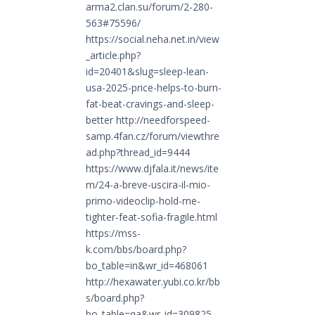
arma2.clan.su/forum/2-280-
563#75596/
https://social.neha.net.in/view
_article.php?
id=20401&slug=sleep-lean-
usa-2025-price-helps-to-burn-
fat-beat-cravings-and-sleep-
better
http://needforspeed-
samp.4fan.cz/forum/viewthre
ad.php?thread_id=9444
https://www.djfala.it/news/ite
m/24-a-breve-uscira-il-mio-
primo-videoclip-hold-me-
tighter-feat-sofia-fragile.html
https://mss-
k.com/bbs/board.php?
bo_table=in&wr_id=468061
http://hexawater.yubi.co.kr/bb
s/board.php?
bo_table=qa&wr_id=309825