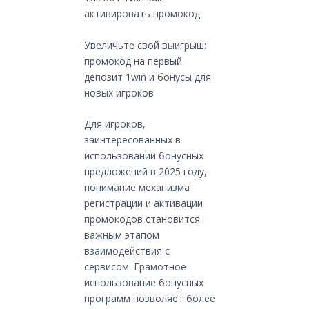
активировать промокод
Увеличьте свой выигрыш:
промокод на первый
депозит 1win и бонусы для
новых игроков
Для игроков,
заинтересованных в
использовании бонусных
предложений в 2025 году,
понимание механизма
регистрации и активации
промокодов становится
важным этапом
взаимодействия с
сервисом. Грамотное
использование бонусных
программ позволяет более