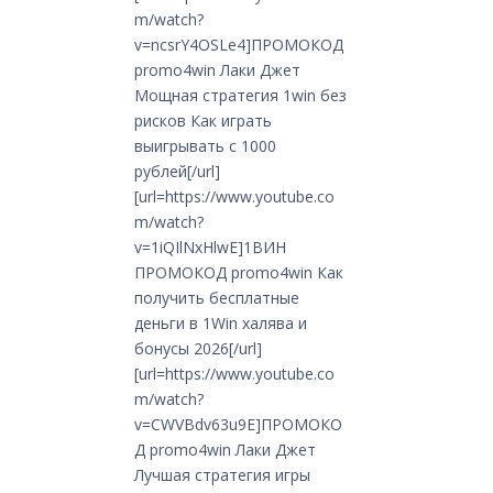
m/watch?
v=ncsrY4OSLe4]ПРОМОКОД
promo4win Лаки Джет
Мощная стратегия 1win без
рисков Как играть
выигрывать с 1000
рублей[/url]
[url=https://www.youtube.co
m/watch?
v=1iQIlNxHlwE]1ВИН
ПРОМОКОД promo4win Как
получить бесплатные
деньги в 1Win халява и
бонусы 2026[/url]
[url=https://www.youtube.co
m/watch?
v=CWVBdv63u9E]ПРОМОКО
Д promo4win Лаки Джет
Лучшая стратегия игры