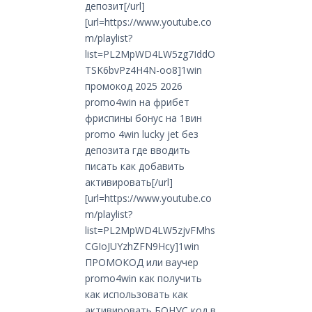
депозит[/url]
[url=https://www.youtube.co
m/playlist?
list=PL2MpWD4LW5zg7IddO
TSK6bvPz4H4N-oo8]1win
промокод 2025 2026
promo4win на фрибет
фриспины бонус на 1вин
promo 4win lucky jet без
депозита где вводить
писать как добавить
активировать[/url]
[url=https://www.youtube.co
m/playlist?
list=PL2MpWD4LW5zjvFMhs
CGIoJUYzhZFN9Hcy]1win
ПРОМОКОД или ваучер
promo4win как получить
как использовать как
активировать БОНУС код в