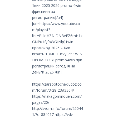
1вин 2025 2026 promo 4win
фриспины за
регистрацию[/url]
[url=https://www.youtube.co
m/playlist?
list=PLloHZNjDNBvEZ6mH1x
GNPu1fyfpWGtNlp]1win
промокод 2026 – Как
играть 1ВИН Lucky Jet 1WIN
ПРОМОКОД promo4win при
регистрации сегодня на
деньги 2026[/url]
https://zarabotochek.ucoz.co
m/forum/3-28-23#3304/
https://nakagominouen.com/
pages/20/
http://svom.info/forum/26044
1/?c=884097
https://vdv-