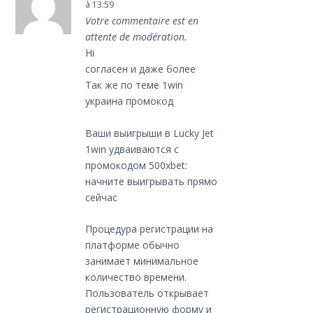
à 13:59
Votre commentaire est en
attente de modération.
Hi
согласен и даже более
Так же по теме 1win
украина промокод
Ваши выигрыши в Lucky Jet
1win удваиваются с
промокодом 500xbet:
начните выигрывать прямо
сейчас
Процедура регистрации на
платформе обычно
занимает минимальное
количество времени.
Пользователь открывает
регистрационную форму и