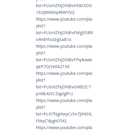
list=PLloHZNjDNBvHSBrXDG
192IJWW0q4RWYSQ
https://www.youtube.com/pla
ylist?
list=PLloHZNjDNBvFWg5O8R
oRn8YtsobgSaB1x
https://www.youtube.com/pla
ylist?
list=PLloHZNjDNBvFPq4uiwb
qeP7OjYe0A215d
https://www.youtube.com/pla
ylist?
list=PLloHZNjDNBvGMB2C7
pHXb4zSCZqplgR1z
https://www.youtube.com/pla
ylist?
list=PLH7NgiXwyCchx7jlH6NL
tNvyCVpgnO5KJ
https://www.youtube.com/pla