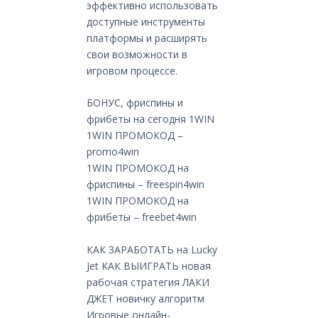
эффективно использовать
доступные инструменты
платформы и расширять
свои возможности в
игровом процессе.
БОНУС, фриспины и
фрибеты на сегодня 1WIN
1WIN ПРОМОКОД –
promo4win
1WIN ПРОМОКОД на
фриспины – freespin4win
1WIN ПРОМОКОД на
фрибеты – freebet4win
КАК ЗАРАБОТАТЬ на Lucky
Jet КАК ВЫИГРАТЬ новая
рабочая стратегия ЛАКИ
ДЖЕТ новичку алгоритм
Игровые онлайн-