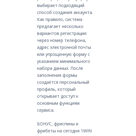
выбирает подходящий
способ создания аккаунта.
Как правило, система
предлагает несколько
вариантов регистрации:
через номер телефона,
адрес электронной почты
или упрощенную форму с
указанием минимального
набора данных. После
заполнения формы
создаётся персональный
профиль, который
открывает доступ к
основным функциям
сервиса.
БОНУС, фриспины и
фрибеты на сегодня 1WIN