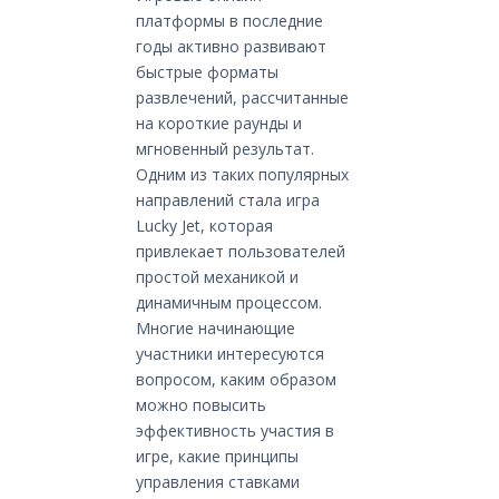
платформы в последние
годы активно развивают
быстрые форматы
развлечений, рассчитанные
на короткие раунды и
мгновенный результат.
Одним из таких популярных
направлений стала игра
Lucky Jet, которая
привлекает пользователей
простой механикой и
динамичным процессом.
Многие начинающие
участники интересуются
вопросом, каким образом
можно повысить
эффективность участия в
игре, какие принципы
управления ставками