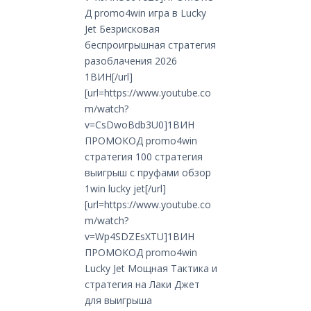
Д promo4win игра в Lucky
Jet Безрисковая
беспроигрышная стратегия
разоблачения 2026
1ВИН[/url]
[url=https://www.youtube.co
m/watch?
v=CsDwoBdb3U0]1ВИН
ПРОМОКОД promo4win
стратегия 100 стратегия
выигрыш с пруфами обзор
1win lucky jet[/url]
[url=https://www.youtube.co
m/watch?
v=Wp4SDZEsXTU]1ВИН
ПРОМОКОД promo4win
Lucky Jet Мощная Тактика и
стратегия на Лаки Джет
для выигрыша