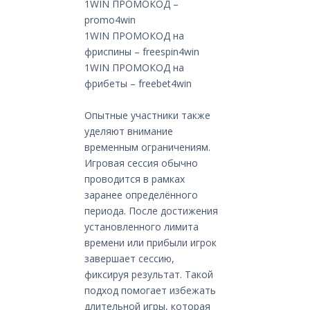
1WIN ПРОМОКОД –
promo4win
1WIN ПРОМОКОД на
фриспины – freespin4win
1WIN ПРОМОКОД на
фрибеты – freebet4win
Опытные участники также
уделяют внимание
временным ограничениям.
Игровая сессия обычно
проводится в рамках
заранее определённого
периода. После достижения
установленного лимита
времени или прибыли игрок
завершает сессию,
фиксируя результат. Такой
подход помогает избежать
длительной игры, которая