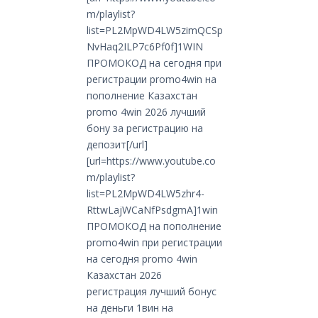
m/playlist?
list=PL2MpWD4LW5zimQCSp
NvHaq2ILP7c6Pf0f]1WIN
ПРОМОКОД на сегодня при
регистрации promo4win на
пополнение Казахстан
promo 4win 2026 лучший
бону за регистрацию на
депозит[/url]
[url=https://www.youtube.co
m/playlist?
list=PL2MpWD4LW5zhr4-
RttwLajWCaNfPsdgmA]1win
ПРОМОКОД на пополнение
promo4win при регистрации
на сегодня promo 4win
Казахстан 2026
регистрация лучший бонус
на деньги 1вин на