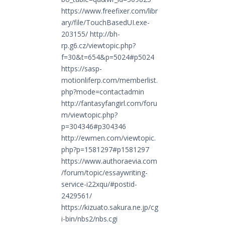
https://www.freefixer.com/libr
ary/file/TouchBasedUI.exe-
203155/
http://bh-
rp.g6.cz/viewtopic.php?
f=30&t=654&p=5024#p5024
https://sasp-
motionliferp.com/memberlist.
php?mode=contactadmin
http://fantasyfangirl.com/foru
m/viewtopic.php?
p=304346#p304346
http://ewmen.com/viewtopic.
php?p=1581297#p1581297
https://www.authoraevia.com
/forum/topic/essaywriting-
service-i22xqu/#postid-
2429561/
https://kizuato.sakura.ne.jp/cg
i-bin/nbs2/nbs.cgi