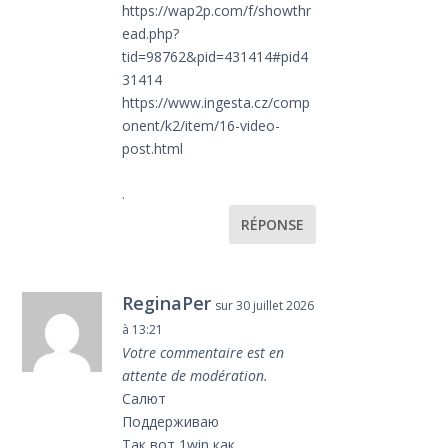
https://wap2p.com/f/showthr
ead.php?
tid=98762&pid=431414#pid4
31414
https://www.ingesta.cz/comp
onent/k2/item/16-video-
post.html
.
RÉPONSE
ReginaPer
sur 30 juillet 2026
à 13:21
Votre commentaire est en
attente de modération.
Салют
Поддерживаю
Так вот 1win как