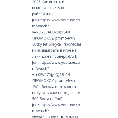
2026 Как играть и
выигрывать с 500
рублей[/url]
[url=https://www.youtube.co
m/watch?
v=RD20YAU0k9I]1ВИН
ПРОМОКОД promo4win
Lucky Jet Бонусы, прогнозы
и как выиграть в игре на
Лаки Джет проверка[/url]
[url=https://www.youtube.co
m/watch?
v=n0lW275jy_Q]1ВИН
ПРОМОКОД promo4win
1Win бесплатные кэш как
получить халявные деньги
500 бонусов[/url]
[url=https://www.youtube.co
m/watch?
v=x9AKUo9VeZ0]ПРОМОКО