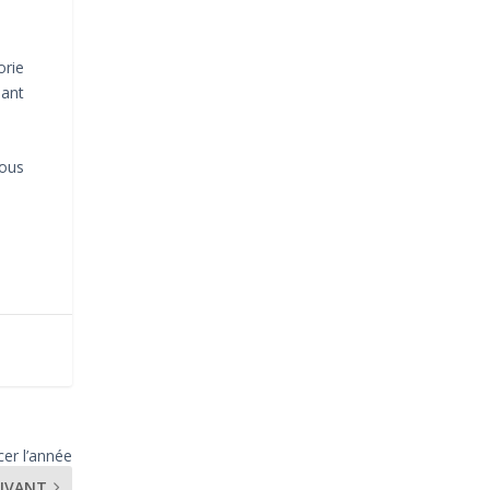
orie
nant
.
vous
er l’année
IVANT