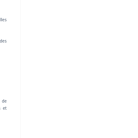
les
des
s de
s et