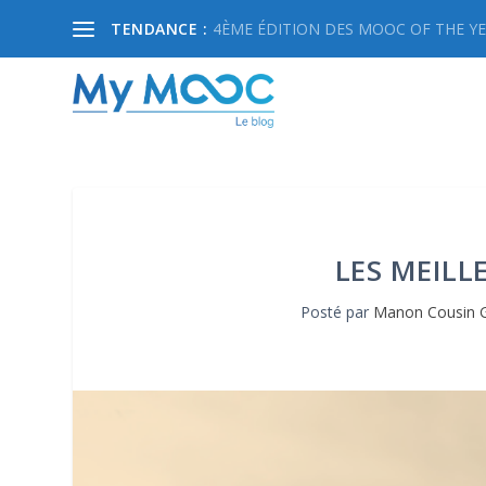
TENDANCE :
4ÈME ÉDITION DES MOOC OF THE YEA
LES MEILL
Posté par
Manon Cousin G