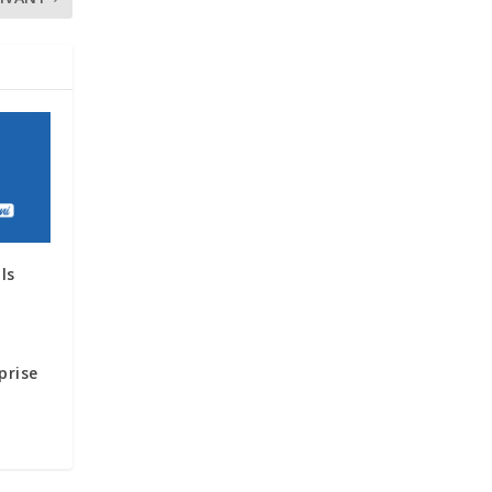
ls
prise