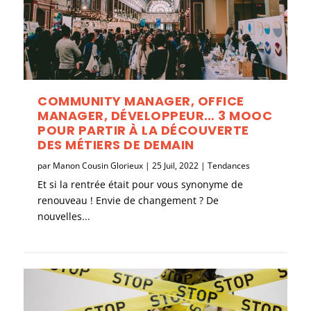
COMMUNITY MANAGER, OFFICE
MANAGER, DÉVELOPPEUR… 3 MOOC
POUR PARTIR À LA DÉCOUVERTE
DES MÉTIERS DE DEMAIN
par
Manon Cousin Glorieux
|
25 Juil, 2022
|
Tendances
Et si la rentrée était pour vous synonyme de
renouveau ! Envie de changement ? De
nouvelles...