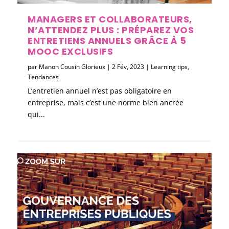
MANAGERS ET COLLABORATEURS,
N’ATTENDEZ PLUS : PRÉPAREZ VOS
ENTRETIENS ANNUELS GRÂCE À 5
MOOC EXCLUSIFS
par
Manon Cousin Glorieux
|
2 Fév, 2023
|
Learning tips
,
Tendances
L’entretien annuel n’est pas obligatoire en
entreprise, mais c’est une norme bien ancrée
qui...