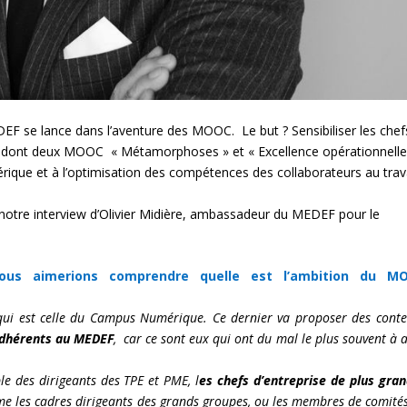
F se lance dans l’aventure des MOOC. Le but ? Sensibiliser les chef
ils dont deux MOOC « Métamorphoses » et « Excellence opérationnelle
ique et à l’optimisation des compétences des collaborateurs au trava
tre interview d’Olivier Midière, ambassadeur du MEDEF pour le
ous aimerions comprendre quelle est l’ambition du M
qui est celle du Campus Numérique. Ce dernier va proposer des cont
adhérents au MEDEF
, car ce sont eux qui ont du mal le plus souvent à a
e des dirigeants des TPE et PME, l
es chefs d’entreprise de plus gra
me les cadres dirigeants des grands groupes, ou les membres de comité