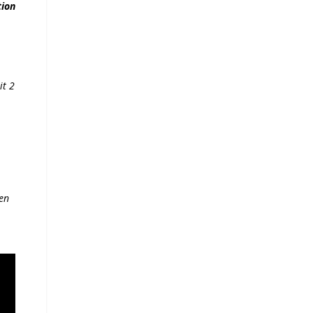
tion
it 2
 en