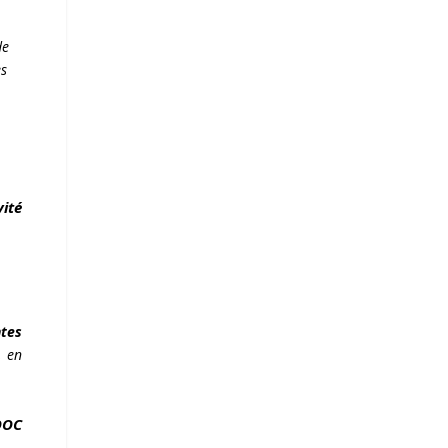
de
es
vité
tes
, en
OOC