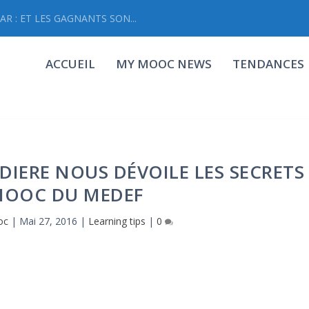
R : ET LES GAGNANTS SON...
ACCUEIL
MY MOOC NEWS
TENDANCES
IDIERE NOUS DÉVOILE LES SECRETS
MOOC DU MEDEF
oc
|
Mai 27, 2016
|
Learning tips
|
0