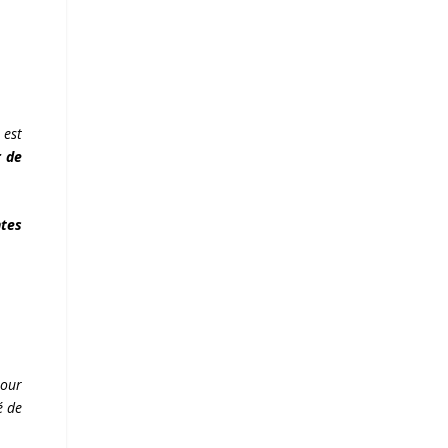
 est
r de
ntes
Pour
é de