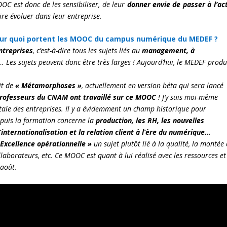
OC est donc de les sensibiliser, de leur
donner envie de passer à l’ac
ire évoluer dans leur entreprise.
Sur quoi portent les MOOC du campus numérique du MEDEF ?
ntreprises
, c’est-à-dire tous les sujets liés au
management, à
… Les sujets peuvent donc être très larges ! Aujourd’hui, le MEDEF produ
it de
« Métamorphoses »
, actuellement en version béta qui sera lancé
rofesseurs du CNAM ont travaillé sur ce MOOC
! J’y suis moi-même
tale des entreprises. Il y a évidemment un champ historique pour
 puis la formation concerne la
production, les RH, les nouvelles
ternationalisation et la relation client à l’ère du numérique…
 Excellence opérationnelle »
un sujet plutôt lié à la qualité, la montée
aborateurs, etc. Ce MOOC est quant à lui réalisé avec les ressources et
 août.