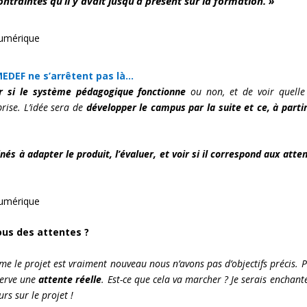
ntraintes qu’il y avait jusqu’à présent sur la formation. »
numérique
EDEF ne s’arrêtent pas là…
r si le système pédagogique fonctionne
ou non, et de voir quelle
prise. L’idée sera de
développer le campus par la suite et ce, à parti
s à adapter le produit, l’évaluer, et voir si il correspond aux atte
numérique
ous des attentes ?
 le projet est vraiment nouveau nous n’avons pas d’objectifs précis. 
serve une
attente réelle
. Est-ce que cela va marcher ? Je serais enchant
rs sur le projet !