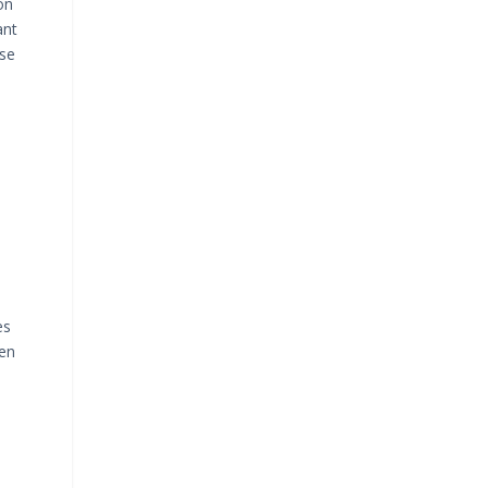
on
ant
ise
es
 en