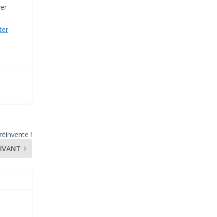
yer
ter
réinvente !
IVANT